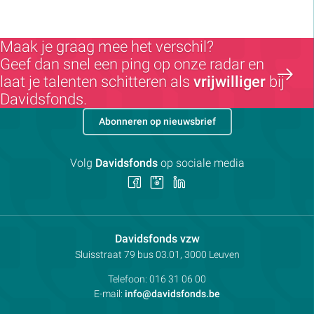
Maak je graag mee het verschil?
Geef dan snel een ping op onze radar en
laat je talenten schitteren als
vrijwilliger
bij
Davidsfonds.
Abonneren op nieuwsbrief
Volg
Davidsfonds
op sociale media
Volg
Volg
Volg
ons
ons
ons
op
op
op
Facebook
Instagram
LinkedIn
Contactpersoon:
Davidsfonds vzw
Adres:
Sluisstraat 79
bus 03.01, 3000
Leuven
Telefoon:
016 31 06 00
E-mail:
info@davidsfonds.be